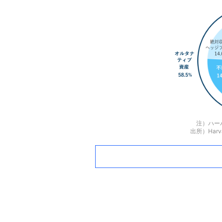
注）ハー
出所）Harv