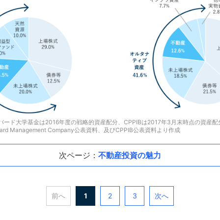
バード大学基金は2016年度の戦略的資産配分、CPPIBは2017年3月末時点の資産配
ard Management Company公表資料、及びCPPIB公表資料より作成
不動産投資の魅力
前へ
1
2
3
次へ