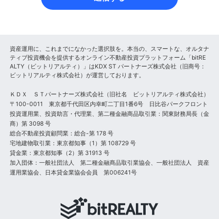
資産運用に、これまでになかった選択肢を。本当の、スマートな、オルタナ
ティブ投資機会を提供するオンライン不動産投資プラットフォーム「bitRE
ALTY（ビットリアルティ）」はKDX ST パートナーズ株式会社（旧商号：
ビットリアルティ株式会社）が運営しております。
ＫＤＸ ＳＴパートナーズ株式会社（旧社名 ビットリアルティ株式会社）
〒100-0011 東京都千代田区内幸町二丁目1番6号 日比谷パークフロント
投資運用業、投資助言・代理業、第二種金融商品取引業：関東財務局長（金
商）第 3098 号
総合不動産投資顧問業：総合-第 178 号
宅地建物取引業：東京都知事（1）第 108729 号
貸金業：東京都知事（2）第 31913 号
加入団体：一般社団法人 第二種金融商品取引業協会、一般社団法人 資産
運用業協会、日本貸金業協会会員 第006241号