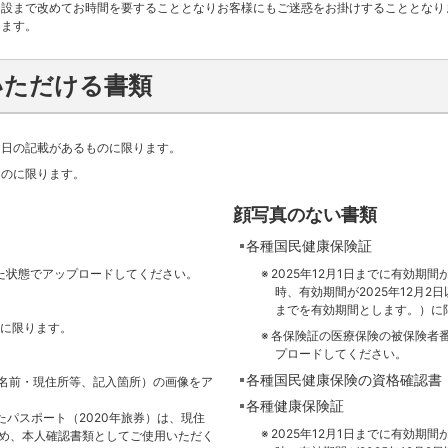
開設まで改めてお時間を要することとなりお客様にもご迷惑をお掛けすることとなり
します。
いただける書類
月日の記載があるものに限ります。
ものに限ります。
顔写真のない書類
各種国民健康保険証
た状態でアップロードしてください。
2025年12月1日までに有効期
時、有効期間が2025年12月2
までを有効期間とします。）に
のに限ります。
各保険証の医療保険の被保険者
プロードしてください。
各種国民健康保険の資格確認書
名前・現住所等、記入箇所）の画像をア
各種健康保険証
したパスポート（2020年旅券）は、現住
2025年12月1日までに有効期
め、本人確認書類としてご使用いただく