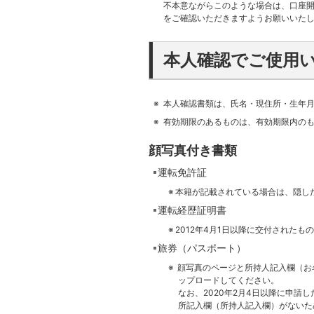
不本意ながらこのような場合は、口座
をご確認いただきますようお願いいた
本人確認でご使用
本人確認書類は、氏名・現住所・生年
有効期限のあるものは、有効期限内の
顔写真付き書類
運転免許証
本籍が記載されている場合は、隠し
運転経歴証明書
2012年4月1日以降に交付されたも
旅券（パスポート）
顔写真のページと所持人記入欄（お
ップロードしてください。
なお、2020年2月4日以降に申請
所記入欄（所持人記入欄）がないた