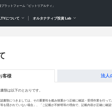
資プラットフォーム
「ビットリアルティ」
ALTYについて
オルタナティブ投資 Lab
て
法人
お客様
認書類は以下のとおりです。
確認書類につきましては、その重要性を鑑み慎重かつ正確に確認・受理作業を行って
号等を隠されていない場合」、「ご記載が不鮮明等の理由で、記載内容が正確に確認
。