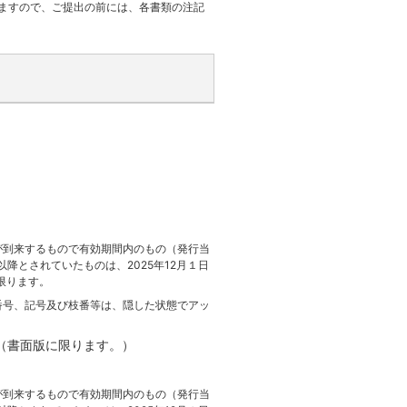
ますので、ご提出の前には、各書類の注記
間が到来するもので有効期間内のもの（発行当
日以降とされていたものは、2025年12月１日
限ります。
番号、記号及び枝番等は、隠した状態でアッ
（書面版に限ります。）
間が到来するもので有効期間内のもの（発行当